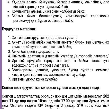
Удирдан зохион байгуулах, багаар ажиллах, манлайлах, ол
нийттэй харилцах ур чадвартай байх;
Компанитай аливаа бизнесийн холбоогүй байх;
Баримт бичиг боловсруулах, компьютерын хэрэглээни
программуудыг бүрэн эзэмшсэн байх;
Бүрдүүлэх материал:
Сонгон шалгаруулалтад оролцох хүсэлт;
Анкет /Төрийн албан хаагчийн анкетыг бүрэн зөв бөглөх, 4
хэмжээтэй зураг заавал наасан байх/;
Ажил байдлын тодорхойлолт;
Нийгмийн даатгалын дэвтрийн хуулбар /e-mongolia лавлагаа/
Иргэний эрүүгийн хариуцлага хүлээж байсан эсэх тух
тодорхойлолт
/e-mongolia лавлагаа/;
Боловсролын диплом, үнэмлэх, бусад сургалт семинар
хамрагдсан гэрчилгээ, сертификатын хуулбар;
Иргэний үнэмлэхийн хуулбар.
Сонгон шалгаруулалтын материал хүлээн авах хугацаа, газар
:
Сонгон шалгаруулалтад оролцох нэр дэвшигчдийн материалыг
202
оны
11
д
үгээ
р сарын
15
-н
ы
өдрийн 1
7
:00 цаг хүртэл
Эрчим хүчни
яам /Засгийн газрын
XIV
байр/-ны
3 давхар 319 тоот, компани