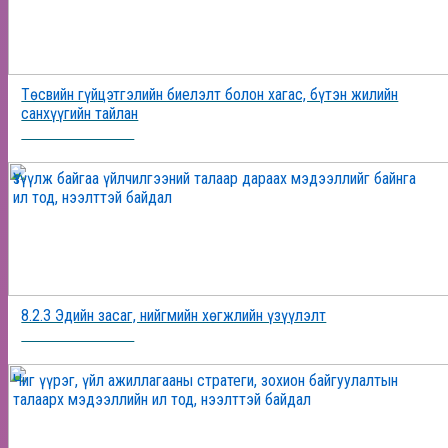
Төсвийн гүйцэтгэлийн биелэлт болон хагас, бүтэн жилийн
санхүүгийн тайлан
2025-12-24 16:06:10
Үзүүлж байгаа үйлчилгээний талаар дараах мэдээллийг байнга
ил тод, нээлттэй байдал
8.2.3 Эдийн засаг, нийгмийн хөгжлийн үзүүлэлт
2025-12-19 17:56:39
Чиг үүрэг, үйл ажиллагааны стратеги, зохион байгуулалтын
талаарх мэдээллийн ил тод, нээлттэй байдал