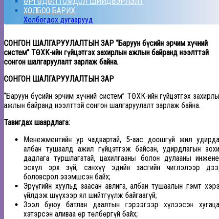
ӨРГӨДӨЛ ГОМДОЛ ШИЙДВЭРЛЭЛТ
ХОЛБОО БАРИХ
Холбогдох дугаарууд
СОНГОН ШАЛГАРУУЛАЛТЫН ЗАР “Баруун бүсийн эрчим хүчний
систем” ТӨХК-ийн гүйцэтгэх захирлын ажлын байранд нээлттэй
сонгон шалгаруулалт зарлаж байна.
СОНГОН ШАЛГАРУУЛАЛТЫН ЗАР
“Баруун бүсийн эрчим хүчний систем” ТӨХК-ийн гүйцэтгэх захирл
ажлын байранд нээлттэй сонгон шалгаруулалт зарлаж байна.
Тавигдах шаардлага:
Менежментийн ур чадвартай, 5-аас доошгүй жил удирд
албан тушаалд ажил гүйцэтгэж байсан, удирдлагын зох
дадлага туршлагатай, цахилгааны болон дулааны инжен
эсхүл эрх зүй, санхүү эдийн засгийн чиглэлээр дээ
боловсрол эзэмшсэн байх
;
Эрүүгийн хуульд заасан авлига, албан тушаалын гэмт хэр
үйлдэж шүүхээр ял шийтгүүлж байгаагүй
;
Зээл буюу батлан даалтын гэрээгээр хүлээсэн хугаца
хэтэрсэн аливаа өр төлбөргүй байх
;