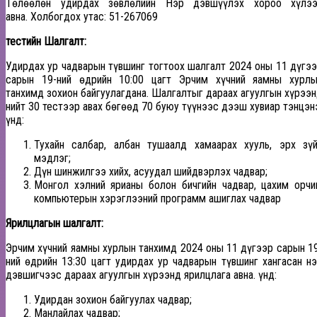
Төлөөлөн удирдах зөвлөлийн Нэр дэвшүүлэх хороо
хүлээ
авна.
Холбогдох утас:
51-267069
тестийн Шалгалт:
Удирдах ур чадварын түвшинг тогтоох шалгалт 2024 оны 11 дүгэ
сарын 19-ний өдрийн 10:00 цагт Эрчим хүчний яамны хурлы
танхимд зохион байгуулагдана. Шалгалтыг дараах агуулгын хүрээ
нийт 30 тестээр авах бөгөөд 70 буюу түүнээс дээш хувиар тэнцэн
Үүнд:
Тухайн салбар, албан тушаалд хамаарах хууль, эрх зү
мэдлэг;
Дүн шинжилгээ хийх, асуудал шийдвэрлэх чадвар;
Монгол хэлний ярианы болон бичгийн чадвар, цахим орчи
компьютерын хэрэглээний программ ашиглах чадвар
Ярилцлагын шалгалт:
Эрчим хүчний яамны хурлын танхимд 2024 оны 11 дүгээр сарын 1
ний өдрийн 13:30 цагт удирдах ур чадварын түвшинг хангасан н
дэвшигчээс дараах агуулгын хүрээнд ярилцлага авна. Үүнд:
Удирдан зохион байгуулах чадвар;
Манлайлах чадвар;