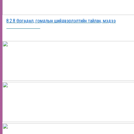
8.2.8 Өргөдөл, гомдлын шийдвэрлэлтийн тайлан, мэдээ
2025-12-19 17:55:40
ФОТО МЭДЭЭ