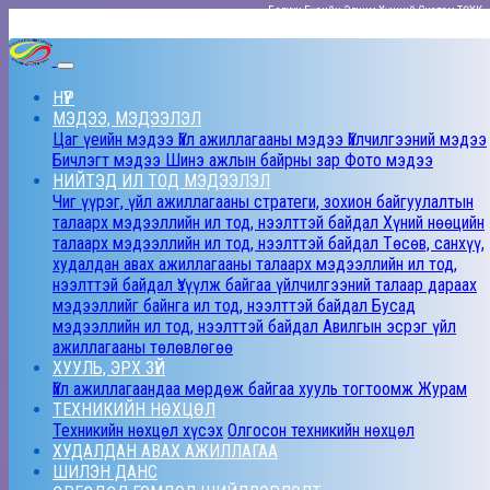
Баруун Бүсийн Эрчим Хүчний Систем ТӨХК
НҮҮР
МЭДЭЭ, МЭДЭЭЛЭЛ
Цаг үеийн мэдээ
Үйл ажиллагааны мэдээ
Үйлчилгээний мэдээ
Бичлэгт мэдээ
Шинэ ажлын байрны зар
Фото мэдээ
НИЙТЭД ИЛ ТОД МЭДЭЭЛЭЛ
Чиг үүрэг, үйл ажиллагааны стратеги, зохион байгуулалтын
талаарх мэдээллийн ил тод, нээлттэй байдал
Хүний нөөцийн
талаарх мэдээллийн ил тод, нээлттэй байдал
Төсөв, санхүү,
худалдан авах ажиллагааны талаарх мэдээллийн ил тод,
нээлттэй байдал
Үзүүлж байгаа үйлчилгээний талаар дараах
мэдээллийг байнга ил тод, нээлттэй байдал
Бусад
мэдээллийн ил тод, нээлттэй байдал
Авилгын эсрэг үйл
ажиллагааны төлөвлөгөө
ХУУЛЬ, ЭРХ ЗҮЙ
Үйл ажиллагаандаа мөрдөж байгаа хууль тогтоомж
Журам
ТЕХНИКИЙН НӨХЦӨЛ
Техникийн нөхцөл хүсэх
Олгосон техникийн нөхцөл
ХУДАЛДАН АВАХ АЖИЛЛАГАА
ШИЛЭН ДАНС