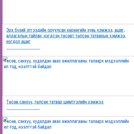
Эрх бүхий этгээдийн оруулсан хөрөнгийн хувь хэмжээ, ашиг,
алдагдлын тайлан, нэгдсэн төсөвт төлсөн татварын хэмжээ,
ногдол ашиг
2025-12-24 16:36:20
Төсөв, санхүү, худалдан авах ажиллагааны талаарх мэдээллийн
ил тод, нээлттэй байдал
Төсөв санхүү, төлсөн татвар шимтгэлийн хэмжээ
2025-12-24 16:18:38
Төсөв, санхүү, худалдан авах ажиллагааны талаарх мэдээллийн
ил тод, нээлттэй байдал