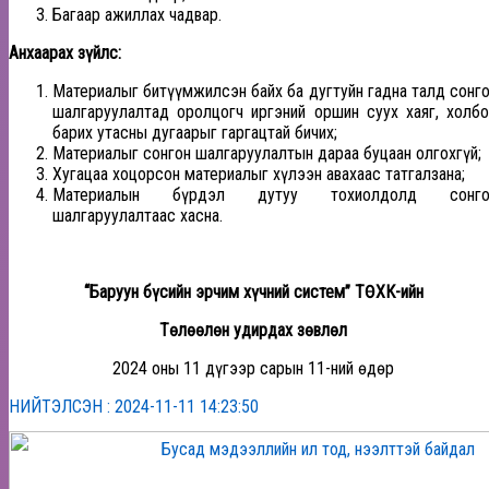
Багаар ажиллах чадвар.
Анхаарах зүйлс:
Материалыг битүүмжилсэн байх ба дугтуйн гадна талд сонг
шалгаруулалтад оролцогч иргэний оршин суух хаяг, холб
барих утасны дугаарыг гаргацтай бичих;
Материалыг сонгон шалгаруулалтын дараа буцаан олгохгүй;
Хугацаа хоцорсон материалыг хүлээн авахаас татгалзана;
Материалын бүрдэл дутуу тохиолдолд сонго
шалгаруулалтаас хасна
.
“Баруун бүсийн эрчим хүчний систем” ТӨХК-ийн
Төлөөлөн удирдах зөвлөл
2024 оны 11 дүгээр сарын 11-ний өдөр
НИЙТЭЛСЭН : 2024-11-11 14:23:50
Бусад мэдээллийн ил тод, нээлттэй байдал