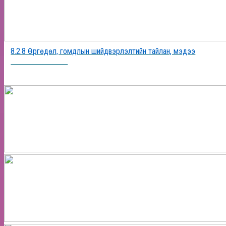
8.2.8 Өргөдөл, гомдлын шийдвэрлэлтийн тайлан, мэдээ
2025-12-19 17:55:40
ФОТО МЭДЭЭ