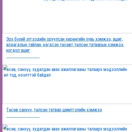
Эрх бүхий этгээдийн оруулсан хөрөнгийн хувь хэмжээ, ашиг,
алдагдлын тайлан, нэгдсэн төсөвт төлсөн татварын хэмжээ,
ногдол ашиг
2025-12-24 16:36:20
Төсөв, санхүү, худалдан авах ажиллагааны талаарх мэдээллийн
ил тод, нээлттэй байдал
Төсөв санхүү, төлсөн татвар шимтгэлийн хэмжээ
2025-12-24 16:18:38
Төсөв, санхүү, худалдан авах ажиллагааны талаарх мэдээллийн