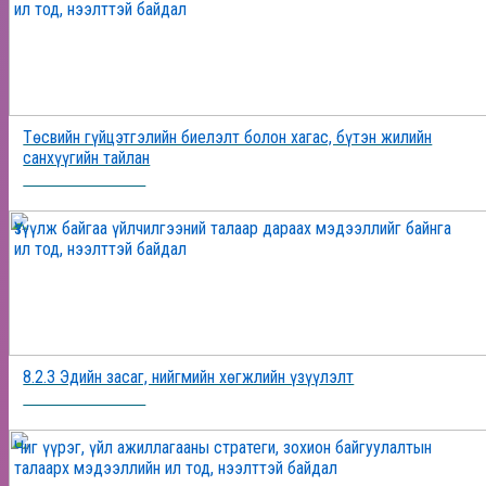
ил тод, нээлттэй байдал
Төсвийн гүйцэтгэлийн биелэлт болон хагас, бүтэн жилийн
санхүүгийн тайлан
2025-12-24 16:06:10
Үзүүлж байгаа үйлчилгээний талаар дараах мэдээллийг байнга
ил тод, нээлттэй байдал
8.2.3 Эдийн засаг, нийгмийн хөгжлийн үзүүлэлт
2025-12-19 17:56:39
Чиг үүрэг, үйл ажиллагааны стратеги, зохион байгуулалтын
талаарх мэдээллийн ил тод, нээлттэй байдал