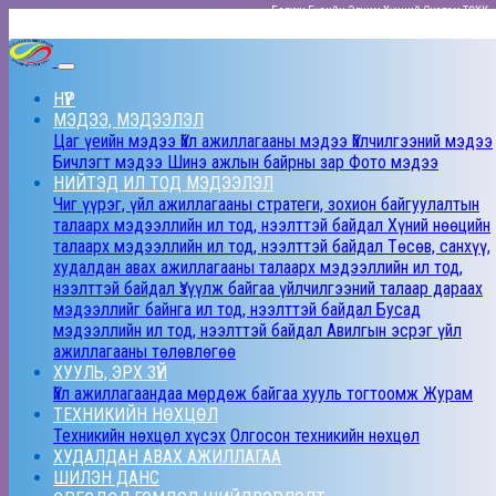
Баруун Бүсийн Эрчим Хүчний Систем ТӨХК
НҮҮР
МЭДЭЭ, МЭДЭЭЛЭЛ
Цаг үеийн мэдээ
Үйл ажиллагааны мэдээ
Үйлчилгээний мэдээ
Бичлэгт мэдээ
Шинэ ажлын байрны зар
Фото мэдээ
НИЙТЭД ИЛ ТОД МЭДЭЭЛЭЛ
Чиг үүрэг, үйл ажиллагааны стратеги, зохион байгуулалтын
талаарх мэдээллийн ил тод, нээлттэй байдал
Хүний нөөцийн
талаарх мэдээллийн ил тод, нээлттэй байдал
Төсөв, санхүү,
худалдан авах ажиллагааны талаарх мэдээллийн ил тод,
нээлттэй байдал
Үзүүлж байгаа үйлчилгээний талаар дараах
мэдээллийг байнга ил тод, нээлттэй байдал
Бусад
мэдээллийн ил тод, нээлттэй байдал
Авилгын эсрэг үйл
ажиллагааны төлөвлөгөө
ХУУЛЬ, ЭРХ ЗҮЙ
Үйл ажиллагаандаа мөрдөж байгаа хууль тогтоомж
Журам
ТЕХНИКИЙН НӨХЦӨЛ
Техникийн нөхцөл хүсэх
Олгосон техникийн нөхцөл
ХУДАЛДАН АВАХ АЖИЛЛАГАА
ШИЛЭН ДАНС