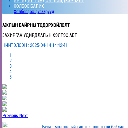
ӨРГӨДӨЛ ГОМДОЛ ШИЙДВЭРЛЭЛТ
ХОЛБОО БАРИХ
Холбогдох дугаарууд
АЖЛЫН БАЙРНЫ ТОДОРХОЙЛОЛТ
ЗАХИРГАА УДИРДЛАГЫН ХЭЛТЭС АБТ
НИЙТЭЛСЭН : 2025-04-14 14:42:41
Previous
Next
Бусад мэдээллийн ил тод, нээлттэй байдал