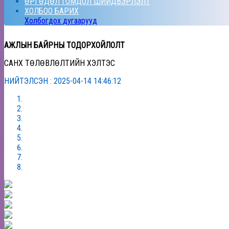
ӨРГӨДӨЛ ГОМДОЛ ШИЙДВЭРЛЭЛТ
ХОЛБОО БАРИХ
Холбогдох дугаарууд
АЖЛЫН БАЙРНЫ ТОДОРХОЙЛОЛТ
САНХҮҮ ТӨЛӨВЛӨЛТИЙН ХЭЛТЭС
НИЙТЭЛСЭН : 2025-04-14 14:46:12