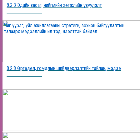
8.2.3 Эдийн засаг, нийгмийн хөгжлийн үзүүлэлт
2025-12-19 17:56:39
Чиг үүрэг, үйл ажиллагааны стратеги, зохион байгуулалтын
талаарх мэдээллийн ил тод, нээлттэй байдал
8.2.8 Өргөдөл, гомдлын шийдвэрлэлтийн тайлан, мэдээ
2025-12-19 17:55:40
ФОТО МЭДЭЭ