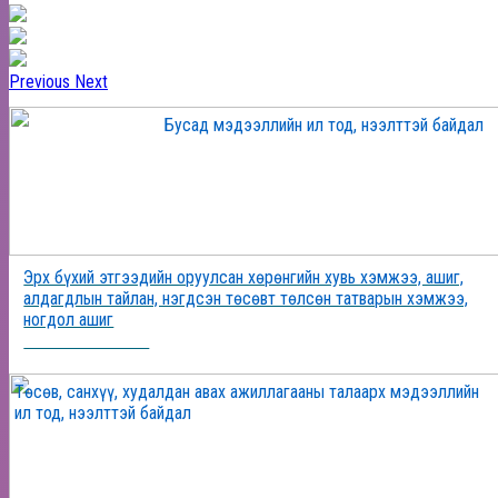
Previous
Next
Бусад мэдээллийн ил тод, нээлттэй байдал
Эрх бүхий этгээдийн оруулсан хөрөнгийн хувь хэмжээ, ашиг,
алдагдлын тайлан, нэгдсэн төсөвт төлсөн татварын хэмжээ,
ногдол ашиг
2025-12-24 16:36:20
Төсөв, санхүү, худалдан авах ажиллагааны талаарх мэдээллийн
ил тод, нээлттэй байдал