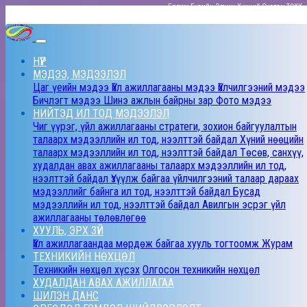
Баруун Бүсийн Эрчим Хүчний Систем ТӨХК
НҮҮР
МЭДЭЭ, МЭДЭЭЛЭЛ
Цаг үеийн мэдээ
Үйл ажиллагааны мэдээ
Үйлчилгээний мэдээ
Бичлэгт мэдээ
Шинэ ажлын байрны зар
Фото мэдээ
НИЙТЭД ИЛ ТОД МЭДЭЭЛЭЛ
Чиг үүрэг, үйл ажиллагааны стратеги, зохион байгуулалтын
талаарх мэдээллийн ил тод, нээлттэй байдал
Хүний нөөцийн
талаарх мэдээллийн ил тод, нээлттэй байдал
Төсөв, санхүү,
худалдан авах ажиллагааны талаарх мэдээллийн ил тод,
нээлттэй байдал
Үзүүлж байгаа үйлчилгээний талаар дараах
мэдээллийг байнга ил тод, нээлттэй байдал
Бусад
мэдээллийн ил тод, нээлттэй байдал
Авилгын эсрэг үйл
ажиллагааны төлөвлөгөө
ХУУЛЬ, ЭРХ ЗҮЙ
Үйл ажиллагаандаа мөрдөж байгаа хууль тогтоомж
Журам
ТЕХНИКИЙН НӨХЦӨЛ
Техникийн нөхцөл хүсэх
Олгосон техникийн нөхцөл
ХУДАЛДАН АВАХ АЖИЛЛАГАА
ШИЛЭН ДАНС